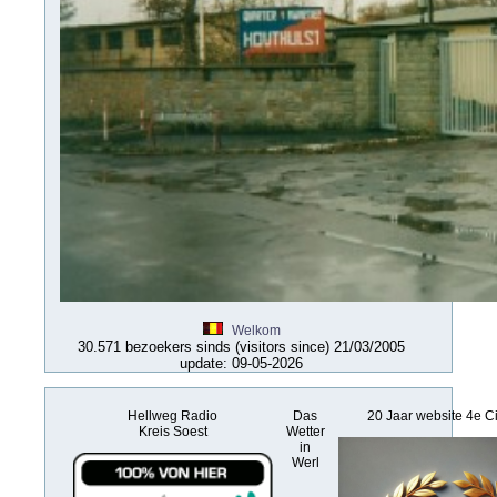
Welkom
30.571 bezoekers sinds (visitors since) 21/03/2005
update: 09-05-2026
Hellweg Radio
Das
20 Jaar website 4e C
Kreis Soest
Wetter
in
Werl